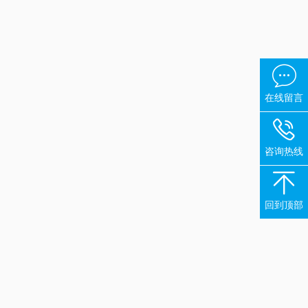

在线留言

咨询热线

回到顶部