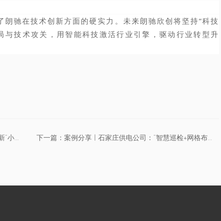
了朗驰在技术创新方面的硬实力。未来朗驰欣创将坚持“科技
局与技术攻关，用智能科技激活行业引擎，驱动行业转型升
上一篇：喜讯！朗驰欣创获评2023年度国家级专精特新“小巨人”企业
下一篇：案例分享 | 石家庄供电公司：“智慧巡检+网格布点”全力护航...