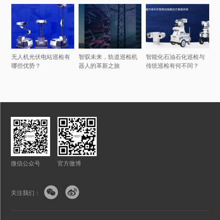
无人机光伏电站巡检有
智驭未来，轨道巡检机
智能化石油石化巡检与
哪些优势？
器人的革新之旅
传统巡检有何不同？
微信公众号
官方微博


关注我们：