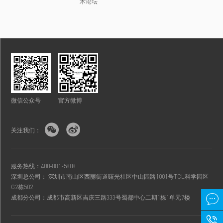
术论坛
微信公众号
官方微博


关注我们：
服务热线：400-881-5808
深圳总公司： 深圳市南山区西丽街道曙光社区中山园路1001号TCL科学园区
G2栋502

成都分公司：成都市高新区吉庆三路333号蜀都中心二期1栋1单元7楼
