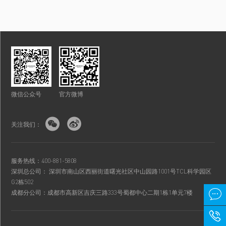
微信公众号
官方微博


关注我们：
服务热线：400-881-5808
深圳总公司： 深圳市南山区西丽街道曙光社区中山园路1001号TCL科学园区
G2栋502

成都分公司：成都市高新区吉庆三路333号蜀都中心二期1栋1单元7楼
