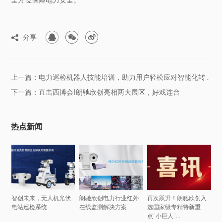



分享

上一篇：电力巡检机器人技能培训，助力用户轻松应对智能化转型
下一篇：直击西博会|朗驰欣创亮相两大展区，好戏连台
热点新闻
智创未来，无人机光伏
朗驰欣创电力行业红外
再次跃升！朗驰欣创入
电站巡检系统
在线监测解决方案
选国家级专精特新重
点“小巨人”...