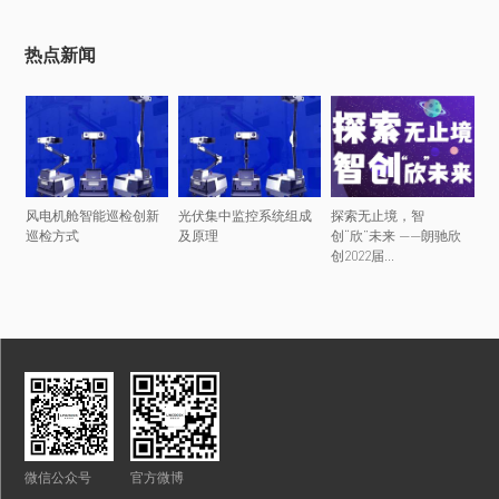
热点新闻
风电机舱智能巡检创新
光伏集中监控系统组成
探索无止境，智
巡检方式
及原理
创“欣”未来 ——朗驰欣
创2022届...
微信公众号
官方微博