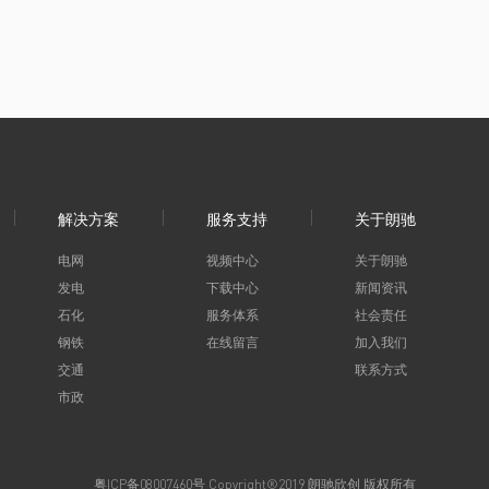
解决方案
服务支持
关于朗驰
电网
视频中心
关于朗驰
发电
下载中心
新闻资讯
石化
服务体系
社会责任
钢铁
在线留言
加入我们
交通
联系方式
市政
粤ICP备08007460号
Copyright®2019 朗驰欣创 版权所有