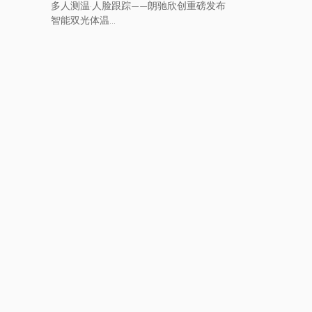
多人测温·人脸跟踪——朗驰欣创重磅发布
智能双光体温...