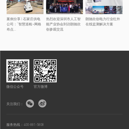
案例分享 | 石家庄供电
热烈欢迎深圳市人工智
朗驰欣创电力行业红外
公司：“智慧巡检+网格
能产业协会到访朗驰欣
在线监测解决方案
布点...
创参观交流
微信公众号
官方微博


关注我们：
服务热线：400-881-5808