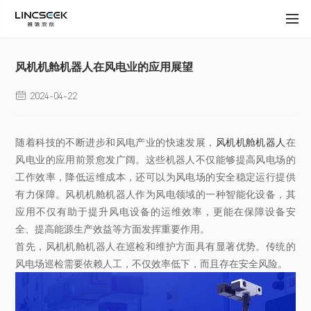
风机机舱机器人在风电业的应用展望
2024-04-22

随着科技的不断进步和风电产业的快速发展，
风机机舱机器人
在
风电业的应用前景愈发广阔。这些机器人不仅能够提高风电场的
工作效率，降低运维成本，还可以为风电场的安全稳定运行提供
有力保障。风机机舱机器人作为风电领域的一种智能化设备，其
应用不仅有助于提升风电设备的运维效率，更能在保障设备安
全、提高能源生产效益等方面发挥重要作用。
首先，风机机舱机器人在巡检和维护方面具有显著优势。传统的
风电场巡检需要依赖人工，不仅效率低下，而且存在安全风险。