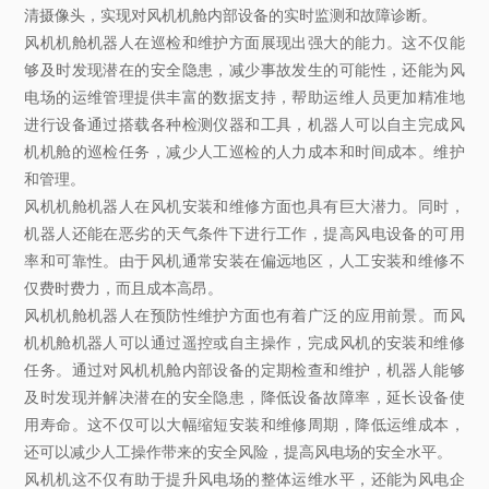
清摄像头，实现对风机机舱内部设备的实时监测和故障诊断。
风机机舱机器人在巡检和维护方面展现出强大的能力。这不仅能
够及时发现潜在的安全隐患，减少事故发生的可能性，还能为风
电场的运维管理提供丰富的数据支持，帮助运维人员更加精准地
进行设备通过搭载各种检测仪器和工具，机器人可以自主完成风
机机舱的巡检任务，减少人工巡检的人力成本和时间成本。维护
和管理。
风机机舱机器人在风机安装和维修方面也具有巨大潜力。同时，
机器人还能在恶劣的天气条件下进行工作，提高风电设备的可用
率和可靠性。由于风机通常安装在偏远地区，人工安装和维修不
仅费时费力，而且成本高昂。
风机机舱机器人在预防性维护方面也有着广泛的应用前景。而风
机机舱机器人可以通过遥控或自主操作，完成风机的安装和维修
任务。通过对风机机舱内部设备的定期检查和维护，机器人能够
及时发现并解决潜在的安全隐患，降低设备故障率，延长设备使
用寿命。这不仅可以大幅缩短安装和维修周期，降低运维成本，
还可以减少人工操作带来的安全风险，提高风电场的安全水平。
风机机这不仅有助于提升风电场的整体运维水平，还能为风电企