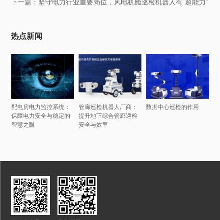
下一篇：坚守电力行业重要岗位，风电机舱巡检机器人有“超能力”
热点新闻
配电房电力监控系统：
管廊巡检机器人厂商：
数据中心巡检的作用
保障电力安全与稳定的
提升地下综合管廊巡检
智慧之眼
安全与效率