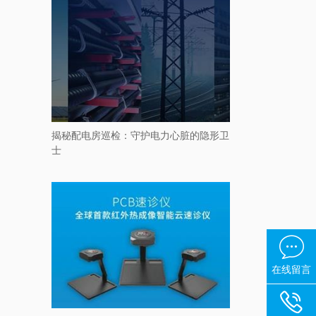
揭秘配电房巡检：守护电力心脏的隐形卫
士

在线留言
