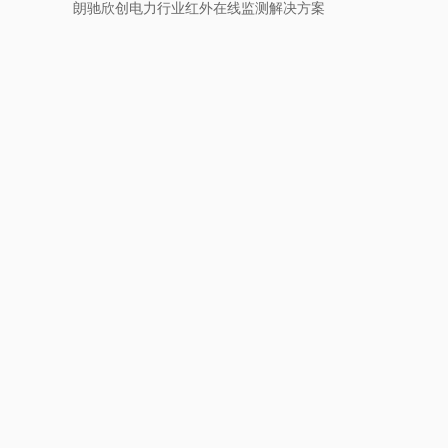
朗驰欣创电力行业红外在线监测解决方案