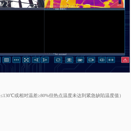
度≤130℃或相对温差≥80%但热点温度未达到紧急缺陷温度值）