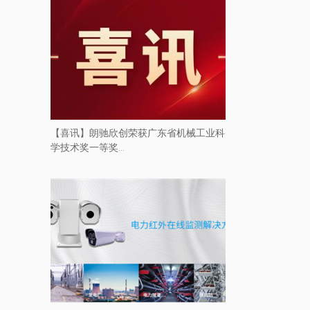
【喜讯】朗驰欣创荣获广东省机械工业科
学技术奖一等奖...