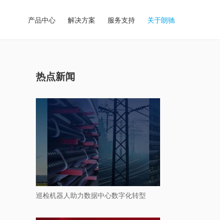
产品中心
解决方案
服务支持
关于朗驰
热点新闻
巡检机器人助力数据中心数字化转型