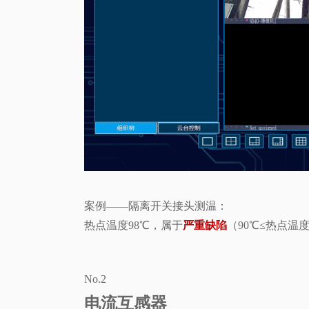
案例——隔离开关接头测温：
热点温度98℃，属于
严重缺陷
（90℃≤热点温
No.2
电流互感器