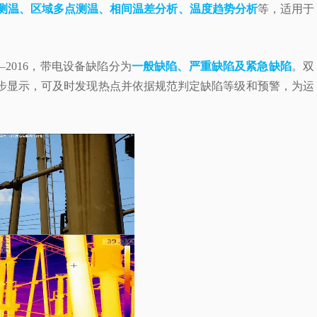
测温、区域多点测温、相间温差分析、温度趋势分析
等，适用于
—2016，带电设备缺陷分为
一般缺陷、严重缺陷及紧急缺陷
。双
同步显示，可及时发现热点并依据规范判定缺陷等级和预警，为运