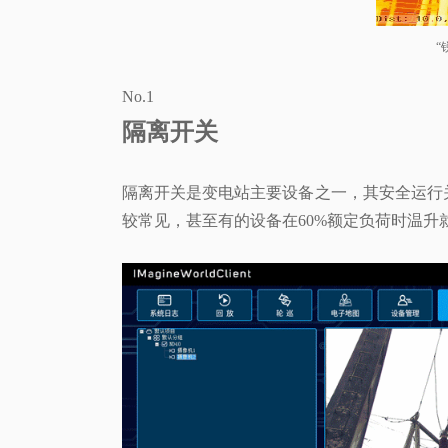
“
No.1
隔离开关
隔离开关是变电站主要设备之一，其安全运行
较常见，甚至有的设备在60%额定负荷时温