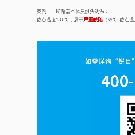
案例——断路器本体及触头测温：
热点温度78.8℃，属于
严重缺陷
（55℃≤热点