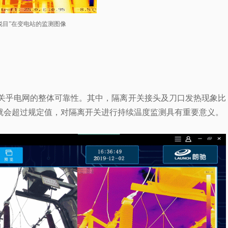
锐目”在变电站的监测图像
关乎电网的整体可靠性。其中，隔离开关接头及刀口发热现象比
升就会超过规定值，对隔离开关进行持续温度监测具有重要意义。