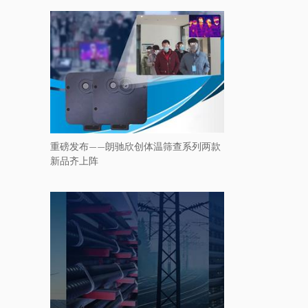
重磅发布——朗驰欣创体温筛查系列两款
新品齐上阵