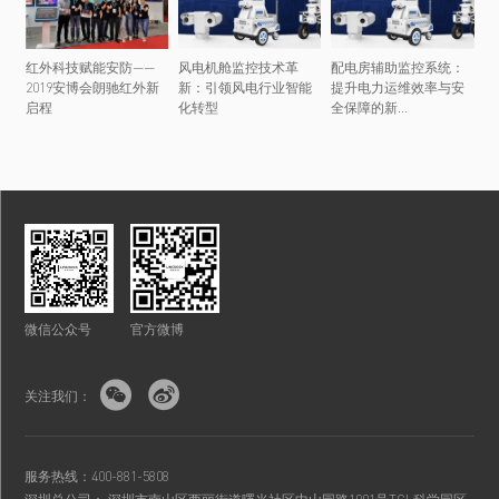
红外科技赋能安防——
风电机舱监控技术革
配电房辅助监控系统：
2019安博会朗驰红外新
新：引领风电行业智能
提升电力运维效率与安
启程
化转型
全保障的新...
微信公众号
官方微博


关注我们：
服务热线：400-881-5808