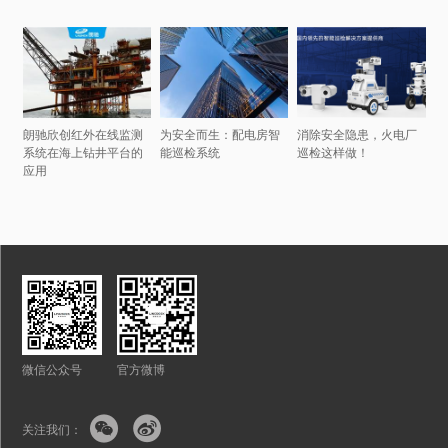
朗驰欣创红外在线监测
为安全而生：配电房智
消除安全隐患，火电厂
系统在海上钻井平台的
能巡检系统
巡检这样做！
应用
微信公众号
官方微博


关注我们：