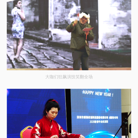
大咖们狂飙演技笑翻全场