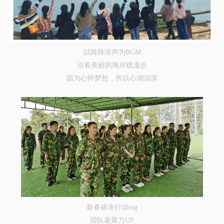
以阵阵涛声为BGM
沿着美丽的海岸线漫步
因为心怀梦想，所以心潮澎湃
新春破冰行动ing
团队凝聚力UP