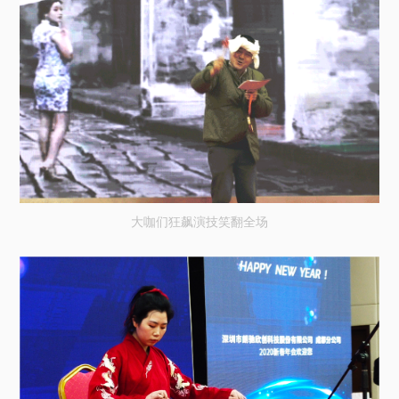
大咖们狂飙演技笑翻全场