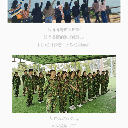
以阵阵涛声为BGM
沿着美丽的海岸线漫步
因为心怀梦想，所以心潮澎湃
新春破冰行动ing
团队凝聚力UP