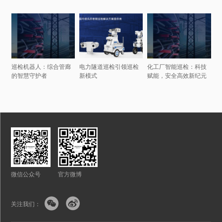
巡检机器人：综合管廊
电力隧道巡检引领巡检
化工厂智能巡检：科技
的智慧守护者
新模式
赋能，安全高效新纪元
微信公众号
官方微博


关注我们：