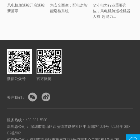
风电机舱巡检开启巡检
为安全而生：配电房智
坚守电力行业重要岗
新篇章
能巡检系统
位，风电机舱巡检机器
人有“超能力...
微信公众号
官方微博


关注我们：
服务热线：400-881-5808
深圳总公司： 深圳市南山区西丽街道曙光社区中山园路1001号TCL科学园区
G2栋502
成都分公司：成都市高新区吉庆三路333号蜀都中心二期1栋1单元7楼