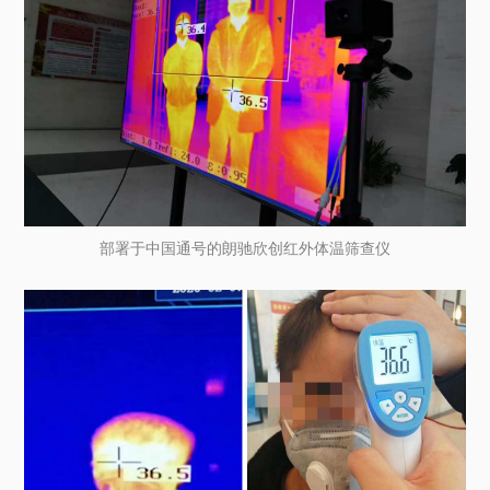
部署于中国通号的朗驰欣创红外体温筛查仪