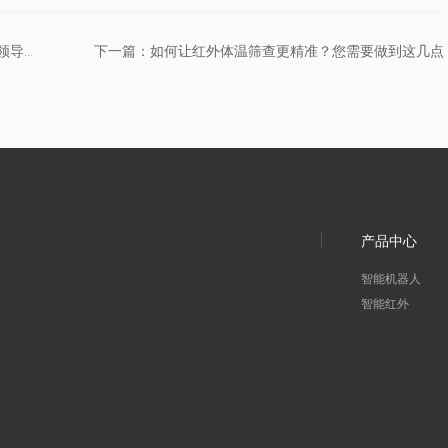
上一篇：中国通号部署红外体温筛查产品得到丰台区领导认可
下一篇：如何让红外体温筛查更精准？您需要做到这几点
产品中心
智能机器人
智能红外