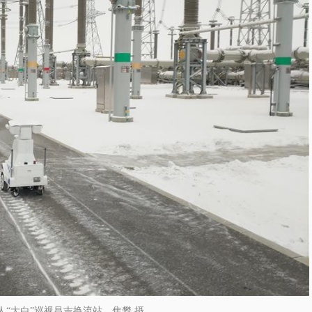
人“大白”巡视昌吉换流站。焦攀 摄