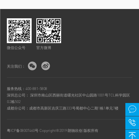
微信公众号
官方微博


关注我们：
服务热线：400-881-5808
深圳总公司： 深圳市南山区西丽街道曙光社区中山园路1001号TCL科学园区
G2栋502

成都分公司：成都市高新区吉庆三路333号蜀都中心二期1栋1单元7楼

粤ICP备08007460号
Copyright®2019 朗驰欣创 版权所有
