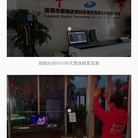
朗驰欣创NS10H无黑体精度实测