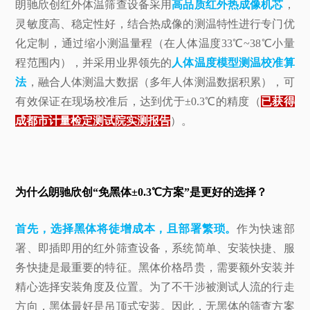
朗驰欣创红外体温筛查设备采用
高品质红外热成像机芯
，
灵敏度高、稳定性好，结合热成像的测温特性进行专门优
化定制，通过缩小测温量程（在人体温度33℃~38℃小量
程范围内），并采用业界领先的
人体温度模型测温校准算
法
，融合人体测温大数据（多年人体测温数据积累），可
有效保证在现场校准后，达到优于±0.3℃的精度（
已获得
成都市计量检定测试院实测报告
）。
为什么朗驰欣创“免黑体±0.3℃方案”是更好的选择？
首先，选择黑体将徒增成本，且部署繁琐。
作为快速部
署、即插即用的红外筛查设备，系统简单、安装快捷、服
务快捷是最重要的特征。黑体价格昂贵，需要额外安装并
精心选择安装角度及位置。为了不干涉被测试人流的行走
方向，黑体最好是吊顶式安装。因此，无黑体的筛查方案