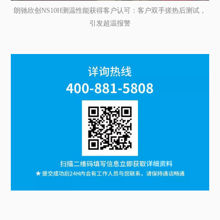
朗驰欣创NS10H测温性能获得客户认可：客户双手搓热后测试，
引发超温报警