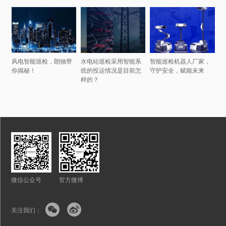
风电智能巡检，朗驰带
水电站巡检采用智能系
智能巡检机器人厂家，
你揭秘！
统的投运情况是目前怎
守护安全，赋能未来
样的？
微信公众号
官方微博


关注我们：