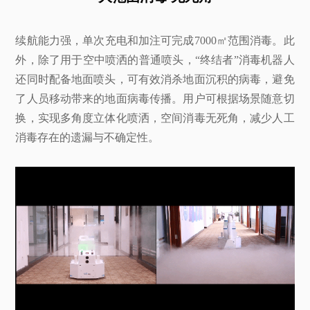
续航能力强，单次充电和加注可完成7000㎡范围消毒。此
外，除了用于空中喷洒的普通喷头，“终结者”消毒机器人
还同时配备地面喷头，可有效消杀地面沉积的病毒，避免
了人员移动带来的地面病毒传播。用户可根据场景随意切
换，实现多角度立体化喷洒，空间消毒无死角，减少人工
消毒存在的遗漏与不确定性。