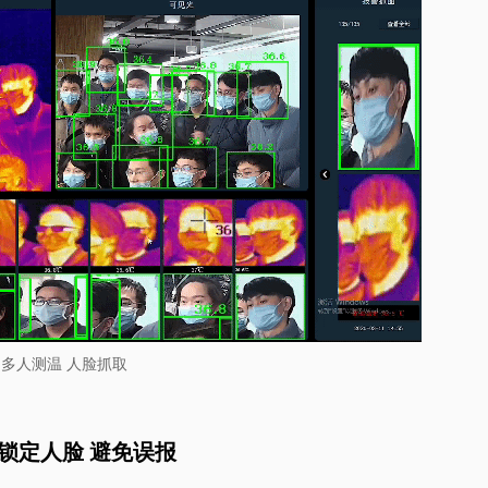
多人测温 人脸抓取
锁定人脸 避免误报