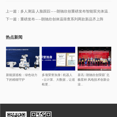
上一篇：多人测温·人脸跟踪——朗驰欣创重磅发布智能双光体温筛查仪ND...
下一篇：重磅发布——朗驰欣创体温筛查系列两款新品齐上阵
热点新闻
新能源巡检：绿色动力
多项荣誉加身 | 机器人
喜讯 | 朗驰欣创荣获“北
下的精细守护
+云计算、大数据，让巡
极星杯·风电技术创新企
检更...
业...