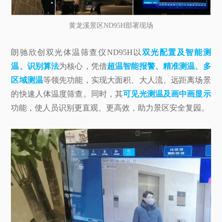
黄龙溪景区ND95H部署现场
朗驰欣创双光体温筛查仪ND95H以
双光配置及智能测
温、识别算法
为核心，凭借
超温智能报警、精准测温、多
区域测温
等领先功能，实现大面积、大人流、远距离场景
的快速人体温度筛查。同时，其
可见光测温及画中画显示
功能，使人员识别更直观、更高效，助力景区安全复园。