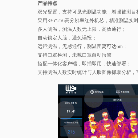
产品特点
双光配置，支持可见光测温功能，增强被测目
采用336*256高分辨率红外机芯，精准测温实
多人测温，测温人数无上限，高效通行；
自动锁定人脸，避免误报；
远距测温，无感通行，测温距离可达6m；
支持口罩检测，未戴口罩自动报警；
搭配一体化客户端，即插即用，快速部署；
支持测温人数实时统计与人脸图像抓取分析，