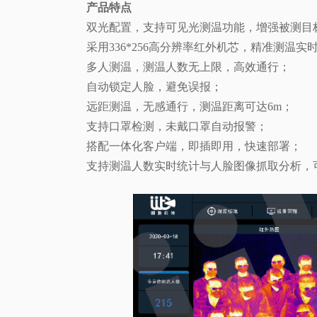
产品特点
双光配置，支持可见光测温功能，增强被测目
采用336*256高分辨率红外机芯，精准测温实
多人测温，测温人数无上限，高效通行；
自动锁定人脸，避免误报；
远距测温，无感通行，测温距离可达6m；
支持口罩检测，未戴口罩自动报警；
搭配一体化客户端，即插即用，快速部署；
支持测温人数实时统计与人脸图像抓取分析，