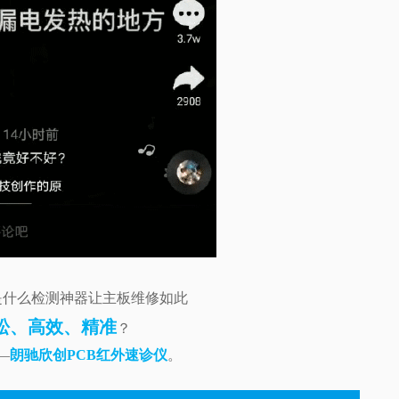
是什么检测神器让主板维修如此
松、高效、精准
？
—
朗驰欣创PCB红外速诊仪
。