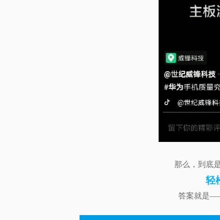
那么，到底
轻
答案就是—