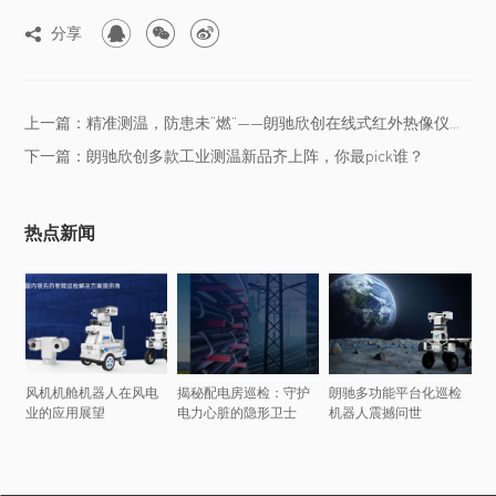



分享

上一篇：精准测温，防患未“燃”——朗驰欣创在线式红外热像仪在热电厂的...
下一篇：朗驰欣创多款工业测温新品齐上阵，你最pick谁？
热点新闻
风机机舱机器人在风电
揭秘配电房巡检：守护
朗驰多功能平台化巡检
业的应用展望
电力心脏的隐形卫士
机器人震撼问世