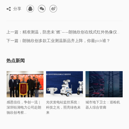



分享

上一篇：精准测温，防患未“燃”——朗驰欣创在线式红外热像仪在热电厂的...
下一篇：朗驰欣创多款工业测温新品齐上阵，你最pick谁？
热点新闻
感恩信任，争创一流｜
光伏发电站监控系统：
城市地下卫士：巡检机
深圳钰湖电力公司赴朗
科技之光，照亮绿色未
器人综合管廊
驰欣创考察...
来