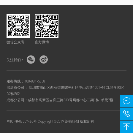
微信公众号
官方微博


关注我们：
服务热线：400-881-5808
深圳总公司： 深圳市南山区西丽街道曙光社区中山园路1001号TCL科学园区
G2栋502

成都分公司：成都市高新区吉庆三路333号蜀都中心二期1栋1单元7楼

粤ICP备08007460号
Copyright®2019 朗驰欣创 版权所有
