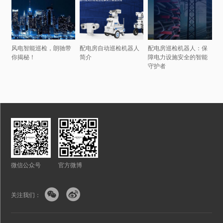
风电智能巡检，朗驰带
配电房自动巡检机器人
配电房巡检机器人：保
你揭秘！
简介
障电力设施安全的智能
守护者
微信公众号
官方微博


关注我们：