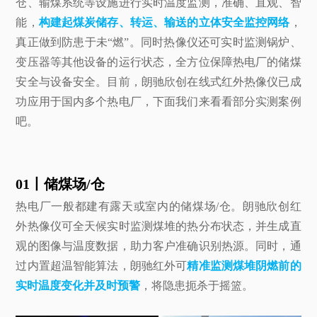
仓、输煤系统等设施进行实时温度监测，准确、直观、智
能，
构建起煤炭储存、转运、输送的立体安全监控网络
，
真正做到防患于未“燃”。同时热像仪还可实时监测锅炉、
变压器等其他设备的运行状态，全方位保障热电厂的储煤
安全与设备安全。目前，朗驰欣创在线式红外热像仪已成
功应用于国内多个热电厂，下面我们来看看部分实测案例
吧。
01丨储煤场/仓
热电厂一般都建有露天或室内的储煤场/仓。朗驰欣创红
外热像仪可全天候实时监测煤堆的热分布状态，并生成直
观的图像与温度数据，助力客户准确识别热源。同时，通
过内置超温智能算法，朗驰红外可
精准监测煤堆阴燃前的
实时温度变化并及时预警
，将隐患扼杀于摇篮。