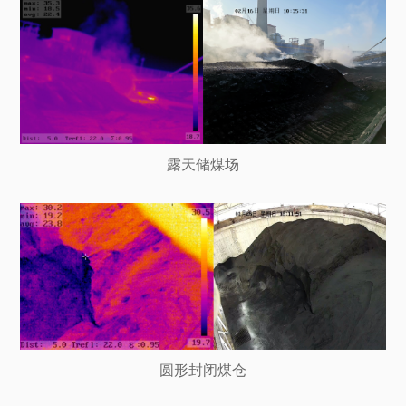
露天储煤场
圆形封闭煤仓