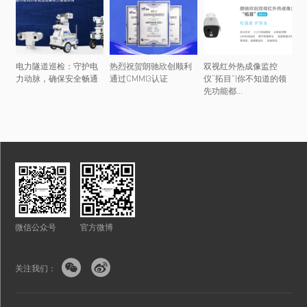
电力隧道巡检：守护电
热烈祝贺朗驰欣创顺利
双视红外热成像监控
力动脉，确保安全畅通
通过CMMI3认证
仪“拓目”|你不知道的领
先功能都...
微信公众号
官方微博


关注我们：