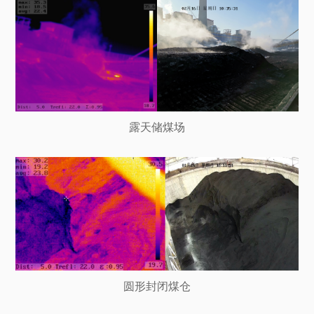
露天储煤场
圆形封闭煤仓