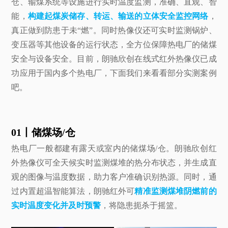
仓、输煤系统等设施进行实时温度监测，准确、直观、智
能，
构建起煤炭储存、转运、输送的立体安全监控网络
，
真正做到防患于未“燃”。同时热像仪还可实时监测锅炉、
变压器等其他设备的运行状态，全方位保障热电厂的储煤
安全与设备安全。目前，朗驰欣创在线式红外热像仪已成
功应用于国内多个热电厂，下面我们来看看部分实测案例
吧。
01丨储煤场/仓
热电厂一般都建有露天或室内的储煤场/仓。朗驰欣创红
外热像仪可全天候实时监测煤堆的热分布状态，并生成直
观的图像与温度数据，助力客户准确识别热源。同时，通
过内置超温智能算法，朗驰红外可
精准监测煤堆阴燃前的
实时温度变化并及时预警
，将隐患扼杀于摇篮。