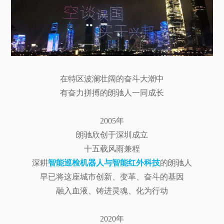
在特区波澜壮阔的奋斗大潮中
有奋力拼搏的朗驰人一同成长
2005年
朗驰欣创于深圳成立
十五载风雨兼程
深耕
智能巡检机器人与智能红外科技
的朗驰人
早已将这座城市创新、变革、奋斗的基因
融入血液、铸进灵魂、化为行动
2020年