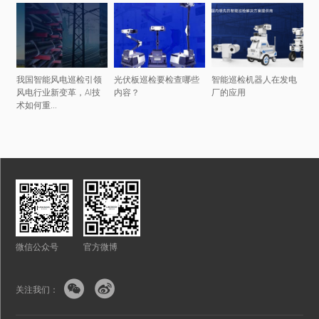
我国智能风电巡检引领
光伏板巡检要检查哪些
智能巡检机器人在发电
风电行业新变革，AI技
内容？
厂的应用
术如何重...
微信公众号
官方微博


关注我们：