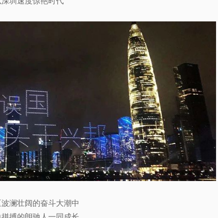
以深圳速度惊艳时代
区波澜壮阔的奋斗大潮中
力拼搏的朗驰人一同成长