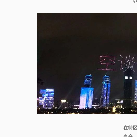
在特
有奋