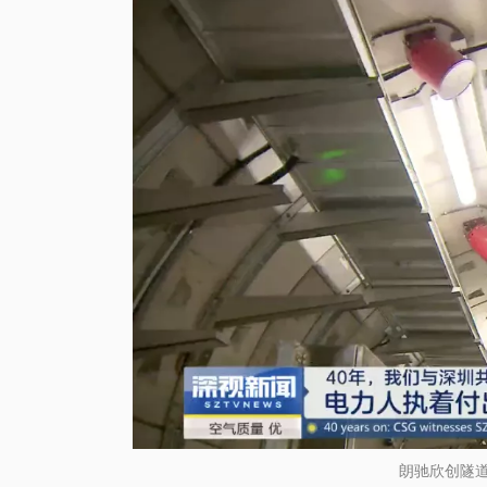
朗驰欣创隧