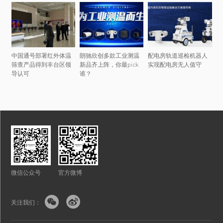
中国通号部署红外体温
朗驰欣创多款工业测温
配电房轨道巡检机器人
筛查产品得到丰台区领
新品齐上阵，你最pick
实现配电房无人值守
导认可
谁？
微信公众号
官方微博


关注我们：