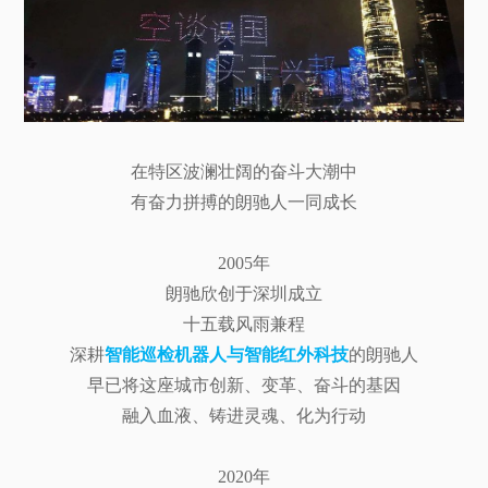
在特区波澜壮阔的奋斗大潮中
有奋力拼搏的朗驰人一同成长
2005年
朗驰欣创于深圳成立
十五载风雨兼程
深耕
智能巡检机器人与智能红外科技
的朗驰人
早已将这座城市创新、变革、奋斗的基因
融入血液、铸进灵魂、化为行动
2020年