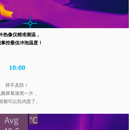
外热像仪精准测温，
我掌控最佳冲泡温度！
10:00
猝不及防！
电脑屏幕漆黑一片，
摸都可以煎鸡蛋了。