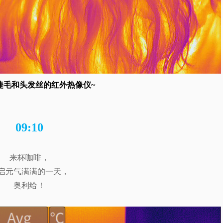
睫毛和头发丝的红外热像仪~
09:10
来杯咖啡，
启元气满满的一天，
奥利给！