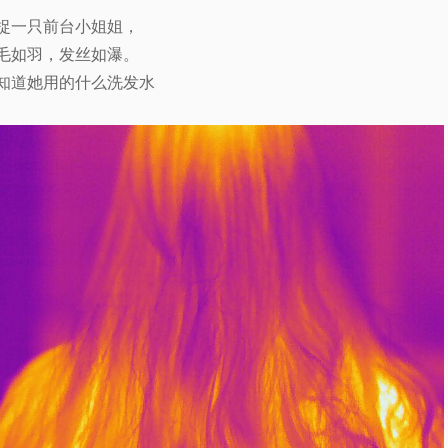
捉一只前台小姐姐，
毛如羽，发丝如瀑。
知道她用的什么洗发水