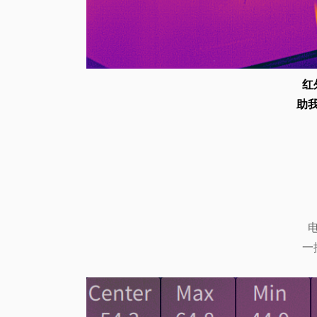
红
助
一