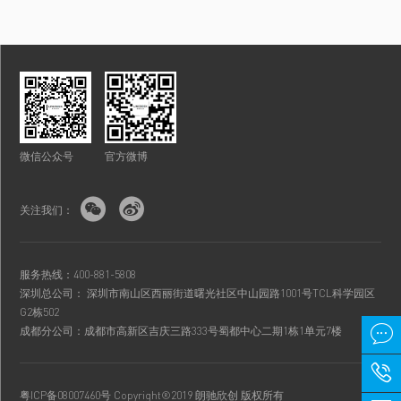
微信公众号
官方微博


关注我们：
服务热线：400-881-5808
深圳总公司： 深圳市南山区西丽街道曙光社区中山园路1001号TCL科学园区
G2栋502

成都分公司：成都市高新区吉庆三路333号蜀都中心二期1栋1单元7楼

粤ICP备08007460号
Copyright®2019 朗驰欣创 版权所有