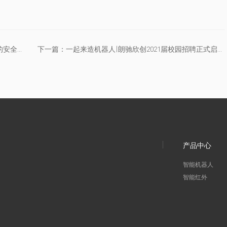
上一篇：朗驰欣创防爆双视红外热像仪——高危行业的安全卫士
下一篇：一起来造机器人|朗驰欣创2021届校园招聘正式启动！
产品中心
智能机器人
智能红外