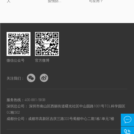
人
疫情防...
可应用？
微信公众号
官方微博


关注我们：
服务热线：400-881-5808
深圳总公司： 深圳市南山区西丽街道曙光社区中山园路1001号TCL科学园区
G2栋502

成都分公司：成都市高新区吉庆三路333号蜀都中心二期1栋1单元7楼
