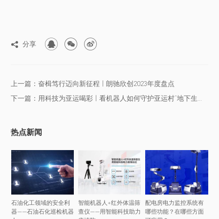



分享

上一篇：奋楫笃行迈向新征程 | 朗驰欣创2023年度盘点
下一篇：用科技为亚运喝彩 | 看机器人如何守护亚运村“地下生命线”
热点新闻
石油化工领域的安全利
智能机器人+红外体温筛
配电房电力监控系统有
器——石油石化巡检机器
查仪——用智能科技助力
哪些功能？在哪些方面