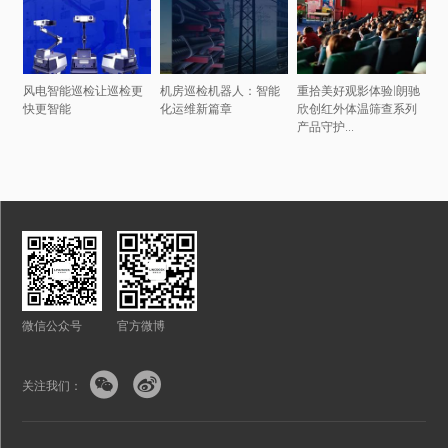
风电智能巡检让巡检更
机房巡检机器人：智能
重拾美好观影体验|朗驰
快更智能
化运维新篇章
欣创红外体温筛查系列
产品守护...
微信公众号
官方微博


关注我们：