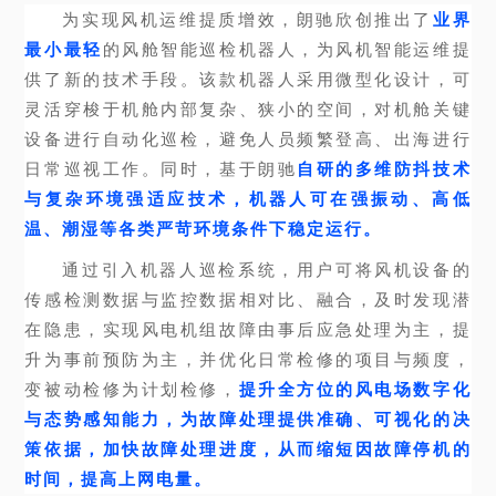
为实现风机运维提质增效，朗驰欣创推出了
业界
最小最轻
的风舱智能巡检机器人，为风机智能运维提
供了新的技术手段。该款机器人采用微型化设计，可
灵活穿梭于机舱内部复杂、狭小的空间，对机舱关键
设备进行自动化巡检，避免人员频繁登高、出海进行
日常巡视工作。同时，基于朗驰
自研的多维防抖技术
与复杂环境强适应技术，机器人可在强振动、高低
温、潮湿等各类严苛环境条件下稳定运行。
通过引入
机器人
巡检系统
，用户可将风机设备的
传感检测数据与监控数据相对比、融合，及时发现潜
在隐患，实现风电机组故障由事后应急处理为主，提
升为事前预防为主，并优化日常检修的项目与频度，
变被动检修为计划检修，
提升全方位的风电场数字化
与态势感知能力，为故障处理提供准确、可视化的决
策依据，加快故障处理进度，从而缩短因故障停机的
时间，提高上网电量。