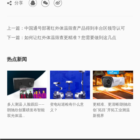



分享

上一篇：中国通号部署红外体温筛查产品得到丰台区领导认可
下一篇：如何让红外体温筛查更精准？您需要做到这几点
热点新闻
多人测温·人脸跟踪——
变电站巡检有什么意
更精准、更清晰|朗驰欣
朗驰欣创重磅发布智能
义？
创“拓目”开拓工业测温
双光体温...
新视界