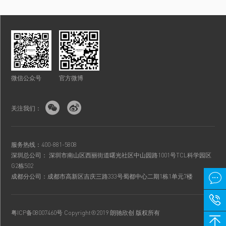
微信公众号
官方微博


关注我们：
服务热线：400-881-5808
深圳总公司： 深圳市南山区西丽街道曙光社区中山园路1001号TCL科学园区
G2栋502

成都分公司：成都市高新区吉庆三路333号蜀都中心二期1栋1单元7楼

粤ICP备08007460号
Copyright®2019 朗驰欣创 版权所有
