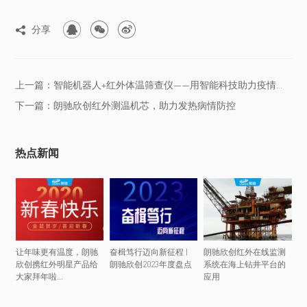



分享

上一篇：智能机器人+红外体温筛查仪——用智能科技助力疫情防控
下一篇：朗驰欣创红外测温机芯，助力发热病情防控
热点新闻
让年味更有温度，朗驰
奋楫笃行迈向新征程 |
朗驰欣创红外在线监测
欣创携红外明星产品给
朗驰欣创2023年度盘点
系统在海上钻井平台的
大家拜年啦...
应用