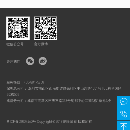
微信公众号
官方微博


关注我们：
服务热线：400-881-5808
深圳总公司： 深圳市南山区西丽街道曙光社区中山园路1001号TCL科学园区
G2栋502

成都分公司：成都市高新区吉庆三路333号蜀都中心二期1栋1单元7楼

粤ICP备08007460号
Copyright®2019 朗驰欣创 版权所有
