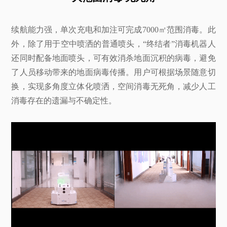
续航能力强，单次充电和加注可完成7000㎡范围消毒。此
外，除了用于空中喷洒的普通喷头，“终结者”消毒机器人
还同时配备地面喷头，可有效消杀地面沉积的病毒，避免
了人员移动带来的地面病毒传播。用户可根据场景随意切
换，实现多角度立体化喷洒，空间消毒无死角，减少人工
消毒存在的遗漏与不确定性。