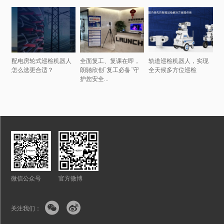
配电房轮式巡检机器人
全面复工、复课在即，
轨道巡检机器人，实现
怎么选更合适？
朗驰欣创“复工必备”守
全天候多方位巡检
护您安全...
微信公众号
官方微博


关注我们：