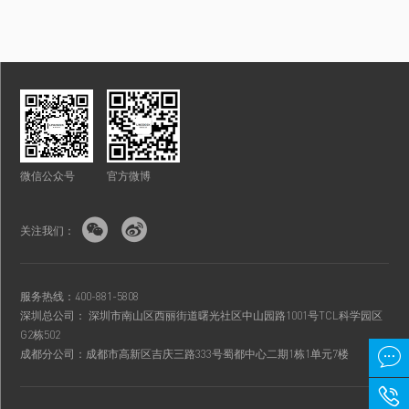
微信公众号
官方微博


关注我们：
服务热线：400-881-5808
深圳总公司： 深圳市南山区西丽街道曙光社区中山园路1001号TCL科学园区
G2栋502

成都分公司：成都市高新区吉庆三路333号蜀都中心二期1栋1单元7楼
