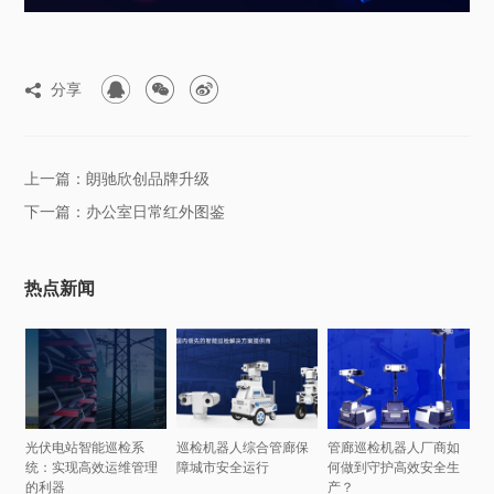



分享

上一篇：朗驰欣创品牌升级
下一篇：办公室日常红外图鉴
热点新闻
光伏电站智能巡检系
巡检机器人综合管廊保
管廊巡检机器人厂商如
统：实现高效运维管理
障城市安全运行
何做到守护高效安全生
的利器
产？