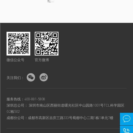
红...
微信公众号
官方微博


关注我们：
服务热线：400-881-5808
深圳总公司： 深圳市南山区西丽街道曙光社区中山园路1001号TCL科学园区
G2栋502

成都分公司：成都市高新区吉庆三路333号蜀都中心二期1栋1单元7楼
