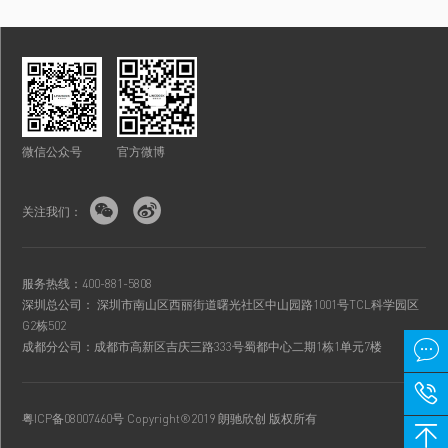
微信公众号
官方微博


关注我们：
服务热线：400-881-5808
深圳总公司： 深圳市南山区西丽街道曙光社区中山园路1001号TCL科学园区
G2栋502

成都分公司：成都市高新区吉庆三路333号蜀都中心二期1栋1单元7楼

粤ICP备08007460号
Copyright®2019 朗驰欣创 版权所有
