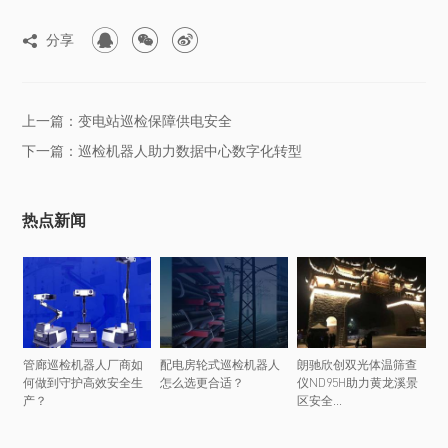



分享

上一篇：变电站巡检保障供电安全
下一篇：巡检机器人助力数据中心数字化转型
热点新闻
管廊巡检机器人厂商如
配电房轮式巡检机器人
朗驰欣创双光体温筛查
何做到守护高效安全生
怎么选更合适？
仪ND95H助力黄龙溪景
产？
区安全...