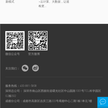
新模式
+云计算、大数据，让巡
检更...
微信公众号
官方微博


关注我们：
服务热线：400-881-5808
深圳总公司： 深圳市南山区西丽街道曙光社区中山园路1001号TCL科学园区
G2栋502

成都分公司：成都市高新区吉庆三路333号蜀都中心二期1栋1单元7楼