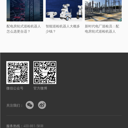
配电房轮式巡检机器人
智能巡检机器人大概多
新时代电厂巡检员：配
怎么选更合适？
少钱？
电房轮式巡检机器人
微信公众号
官方微博


关注我们：
服务热线：400-881-5808