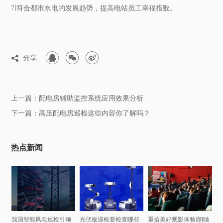
7)符合都市水电的发展趋势，提高电站员工幸福指数。



分享

上一篇：配电房辅助监控系统应用效果分析
下一篇：高压配电房巡检这些内容你了解吗？
热点新闻
我国智能风电巡检引领
光伏板巡检要检查哪些
重拾美好观影体验|朗驰