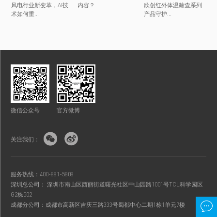
风电行业新变革，AI技
内容？
欣创红外体温筛查系列
术如何重...
产品守护...
微信公众号
官方微博


关注我们：
服务热线：400-881-5808
深圳总公司： 深圳市南山区西丽街道曙光社区中山园路1001号TCL科学园区
G2栋502

成都分公司：成都市高新区吉庆三路333号蜀都中心二期1栋1单元7楼