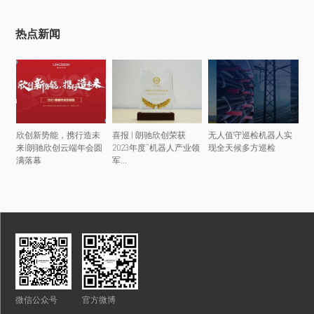
热点新闻
欣创新势能，携行造未
喜报 | 朗驰欣创荣获
无人值守巡检机器人实
来|朗驰欣创云端年会圆
2023年度“机器人产业领
现全天候多方巡检
满落幕
军...
微信公众号
官方微博