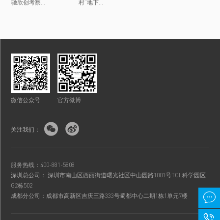
驰欣创考察...
村“地下...
微信公众号
官方微博


关注我们：
服务热线：400-881-5808
深圳总公司： 深圳市南山区西丽街道曙光社区中山园路1001号TCL科学园区
G2栋502

成都分公司：成都市高新区吉庆三路333号蜀都中心二期1栋1单元7楼
