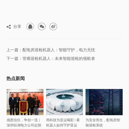



分享

上一篇：配电房巡检机器人：智能守护，电力无忧
下一篇：管廊巡检机器人：未来智能巡检的领航者
热点新闻
感恩信任，争创一流｜
用科技为亚运喝彩 | 看
为安全而生，配电房智
深圳钰湖电力公司赴朗
机器人如何守护亚运
能巡检系统