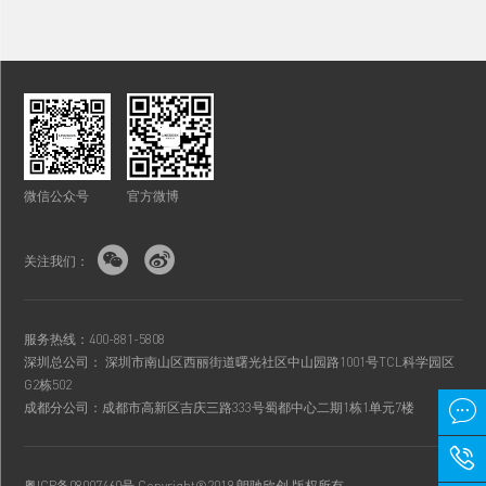
微信公众号
官方微博


关注我们：
服务热线：400-881-5808
深圳总公司： 深圳市南山区西丽街道曙光社区中山园路1001号TCL科学园区
G2栋502

成都分公司：成都市高新区吉庆三路333号蜀都中心二期1栋1单元7楼

粤ICP备08007460号
Copyright®2019 朗驰欣创 版权所有