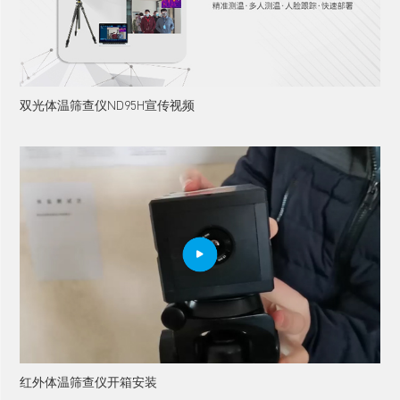
双光体温筛查仪ND95H宣传视频

红外体温筛查仪开箱安装